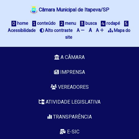
Câmara Municipal de Itapeva/SP
 home
 conteúdo
 menu
 busca
 rodapé
A
Acessibilidade
 Alto contraste
A 
A 
 Mapa do 
site
A CÂMARA
IMPRENSA
VEREADORES
ATIVIDADE LEGISLATIVA
TRANSPARÊNCIA
E-SIC