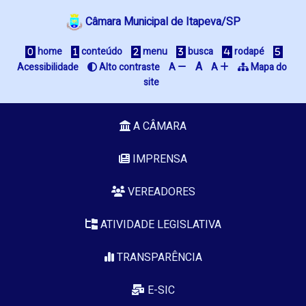
Câmara Municipal de Itapeva/SP
 home
 conteúdo
 menu
 busca
 rodapé
A
Acessibilidade
 Alto contraste
A 
A 
 Mapa do 
site
A CÂMARA
IMPRENSA
VEREADORES
ATIVIDADE LEGISLATIVA
TRANSPARÊNCIA
E-SIC