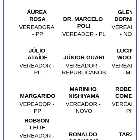
ÁUREA 
GLEYCE
ROSA
DR. MARCELO 
DORNEL
POLI
VEREADORA 
VEREADOR
- PP
VEREADOR - PL
- NOV
JÚLIO 
LUCINHA
ATAÍDE
JÚNIOR GUARI
WOOLC
VEREADOR - 
VEREADOR - 
VEREADOR
PL
REPUBLICANOS
- MDB
MARINHO 
ROBERTO
MARGARIDO
NISHIYAMA
COMER
VEREADOR - 
VEREADOR - 
VEREADOR
PP
NOVO
PP
ROBSON 
LEITE
RONALDO 
TARZA
VEREADOR - 