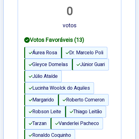
0
votos
Votos Favoráveis (13)
Áurea Rosa
Dr. Marcelo Poli
Gleyce Dornelas
Júnior Guari
Júlio Ataíde
Lucinha Woolck do Aquiles
Margarido
Roberto Comeron
Robson Leite
Thiago Leitão
Tarzan
Vanderlei Pacheco
Ronaldo Coquinho