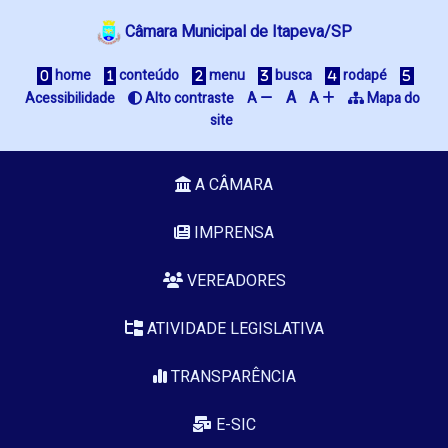
Câmara Municipal de Itapeva/SP
 home
 conteúdo
 menu
 busca
 rodapé
A
Acessibilidade
 Alto contraste
A 
A 
 Mapa do 
site
A CÂMARA
IMPRENSA
VEREADORES
ATIVIDADE LEGISLATIVA
TRANSPARÊNCIA
E-SIC