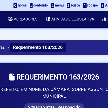
 home
 conteúdo
 menu
 busca
 rodapé
 A
VEREADORES
ATIVIDADE LEGISLATIVA
Requerimento 163/2026
ras
›
REQUERIMENTO 163/2026
 PREFEITO, EM NOME DA CÂMARA, SOBRE ASSUN
MUNICIPAL
Situação atual:
Respondido