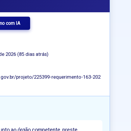
mo com IA
de 2026 (85 dias atrás)
p.gov.br/projeto/225399-requerimento-163-202
junto ao órgão competente, preste