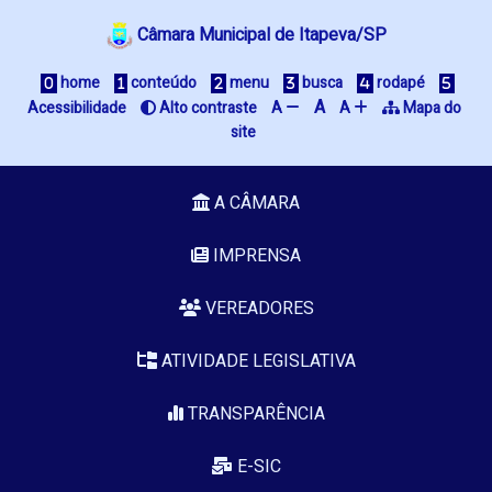
Câmara Municipal de Itapeva/SP
 home
 conteúdo
 menu
 busca
 rodapé
A
Acessibilidade
 Alto contraste
A 
A 
 Mapa do 
site
A CÂMARA
IMPRENSA
VEREADORES
ATIVIDADE LEGISLATIVA
TRANSPARÊNCIA
E-SIC