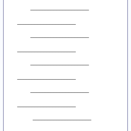
____________________        
____________________                          
____________________        
____________________                          
____________________        
____________________                          
____________________        
____________________                          
____________________     