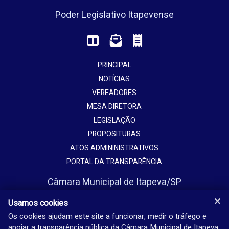
Poder Legislativo Itapevense
PRINCIPAL
NOTÍCIAS
VEREADORES
MESA DIRETORA
LEGISLAÇÃO
PROPOSITURAS
ATOS ADMININISTRATIVOS
PORTAL DA TRANSPARÊNCIA
Câmara Municipal de Itapeva/SP
Avenida Vaticano, 1135
Usamos cookies
Jardim Europa - Itapeva - SP - Brasil
Os cookies ajudam este site a funcionar, medir o tráfego e
apoiar a transparência pública da Câmara Municipal de Itapeva.