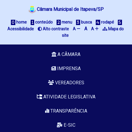
Câmara Municipal de Itapeva/SP
 home
 conteúdo
 menu
 busca
 rodapé
A
Acessibilidade
 Alto contraste
A 
A 
 Mapa do 
site
A CÂMARA
IMPRENSA
VEREADORES
ATIVIDADE LEGISLATIVA
TRANSPARÊNCIA
E-SIC