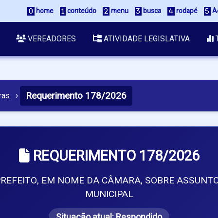
 home
 conteúdo
 menu
 busca
 rodapé
 A
VEREADORES
ATIVIDADE LEGISLATIVA
Requerimento 178/2026
ras
›
REQUERIMENTO 178/2026
 PREFEITO, EM NOME DA CÂMARA, SOBRE ASSUN
MUNICIPAL
Situação atual:
Respondido