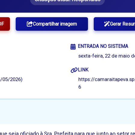
DF
Compartilhar imagem
Gerar Resu
ENTRADA NO SISTEMA
sexta-feira, 22 de maio d
LINK
/05/2026)
https://camaraitapeva.s
6
e seja oficiado à Sra. Prefeita para que junto ao setor re