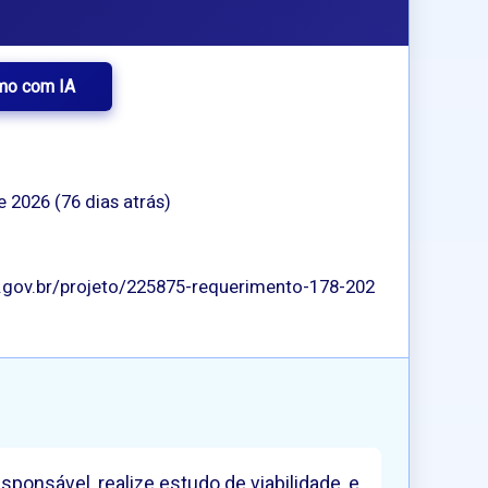
mo com IA
e 2026 (76 dias atrás)
p.gov.br/projeto/225875-requerimento-178-202
sponsável, realize estudo de viabilidade, e