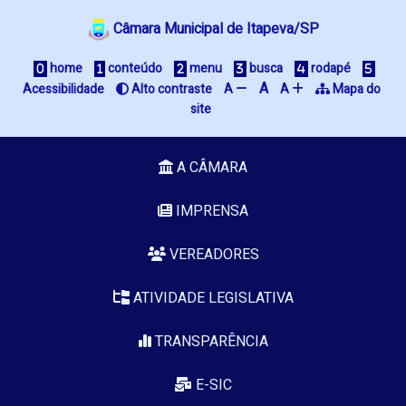
Câmara Municipal de Itapeva/SP
 home
 conteúdo
 menu
 busca
 rodapé
A
Acessibilidade
 Alto contraste
A 
A 
 Mapa do 
site
A CÂMARA
IMPRENSA
VEREADORES
ATIVIDADE LEGISLATIVA
TRANSPARÊNCIA
E-SIC