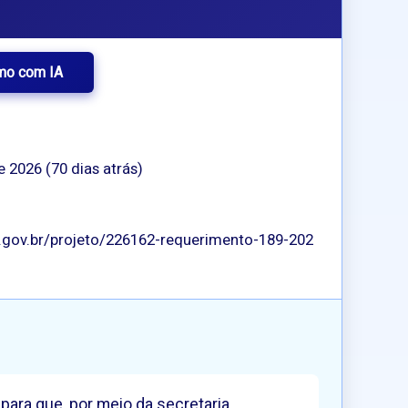
mo com IA
e 2026 (70 dias atrás)
p.gov.br/projeto/226162-requerimento-189-202
para que, por meio da secretaria