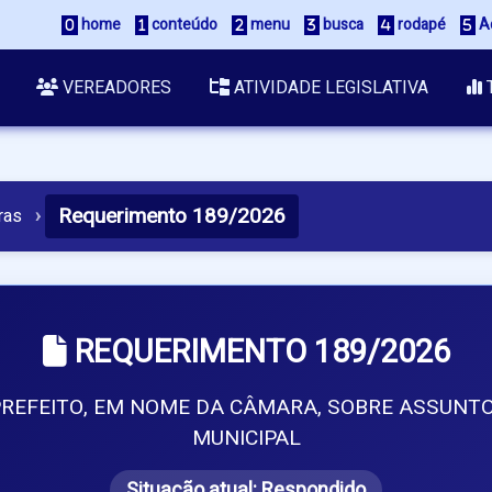
 home
 conteúdo
 menu
 busca
 rodapé
 A
VEREADORES
ATIVIDADE LEGISLATIVA
Requerimento 189/2026
ras
›
REQUERIMENTO 189/2026
 PREFEITO, EM NOME DA CÂMARA, SOBRE ASSUN
MUNICIPAL
Situação atual:
Respondido