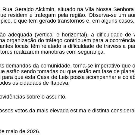
ua Geraldo Alckmin, situado na Vila Nossa Senhora de
e residem e trafegam pela região. Observa-se um aumen
pico, o que tem gerado transtornos e, em alguns casos, 
ão adequada (vertical e horizontal), a dificuldade de
m na organização do tráfego contribuem para a ocorrênci
ntes locais têm relatado a dificuldade de travessia para
tores realizarem manobras com segurança.
às demandas da comunidade, torna-se imperativo que o 
ue estão sendo tomadas ou que estão em fase de planej
s para que esta Casa de Leis possa acompanhar e colabo
todos os cidadãos de Itapeva.
ovidências sobre o assunto.
sos votos da mais elevada estima e distinta considera
de maio de 2026.