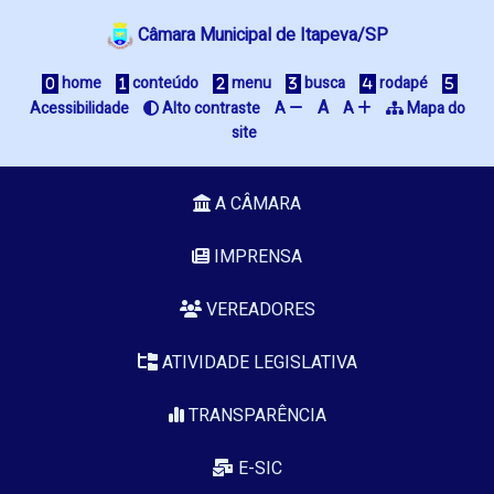
Câmara Municipal de Itapeva/SP
home
conteúdo
menu
busca
rodapé
A
Acessibilidade
Alto contraste
A
A
Mapa do
site
A CÂMARA
IMPRENSA
VEREADORES
ATIVIDADE LEGISLATIVA
TRANSPARÊNCIA
E-SIC