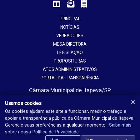
PRINCIPAL
NOTÍCIAS
VEREADORES
MESA DIRETORA
LEGISLAÇÃO
PROPOSITURAS
ATOS ADMININISTRATIVOS
PORTAL DA TRANSPARÊNCIA
Câmara Municipal de Itapeva/SP
Avenida Vaticano, 1135
Usamos cookies
Jardim Europa - Itapeva - SP - Brasil
Os cookies ajudam este site a funcionar, medir o tráfego e
apoiar a transparência pública da Câmara Municipal de Itapeva.
(15) 3524-9200
Gerencie suas preferências a qualquer momento.
Saiba mais
Seg-sex: 08h-18h
sobre nossa Política de Privacidade.