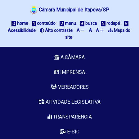
Câmara Municipal de Itapeva/SP
 home
 conteúdo
 menu
 busca
 rodapé
A
Acessibilidade
 Alto contraste
A 
A 
 Mapa do 
site
A CÂMARA
IMPRENSA
VEREADORES
ATIVIDADE LEGISLATIVA
TRANSPARÊNCIA
E-SIC