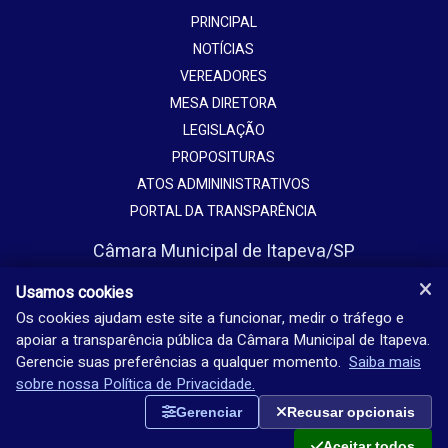
PRINCIPAL
NOTÍCIAS
VEREADORES
MESA DIRETORA
LEGISLAÇÃO
PROPOSITURAS
ATOS ADMININISTRATIVOS
PORTAL DA TRANSPARÊNCIA
Câmara Municipal de Itapeva/SP
Avenida Vaticano, 1135
Usamos cookies
Jardim Europa - Itapeva - SP - Brasil
Os cookies ajudam este site a funcionar, medir o tráfego e
apoiar a transparência pública da Câmara Municipal de Itapeva.
(15) 3524-9200
Gerencie suas preferências a qualquer momento.
Saiba mais
Seg-sex: 08h-18h
sobre nossa Política de Privacidade.
Gerenciar
Recusar opcionais
Aceitar todos