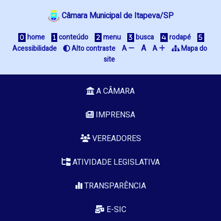
Câmara Municipal de Itapeva/SP
 home
 conteúdo
 menu
 busca
 rodapé
A
Acessibilidade
 Alto contraste
A 
A 
 Mapa do 
site
A CÂMARA
IMPRENSA
VEREADORES
ATIVIDADE LEGISLATIVA
TRANSPARÊNCIA
E-SIC