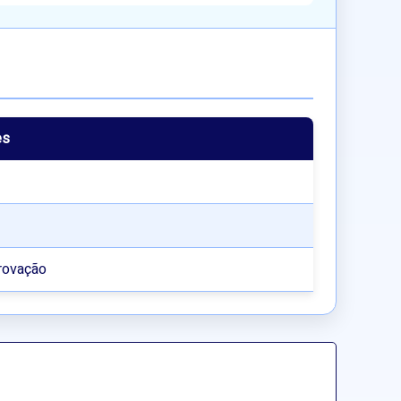
es
rovação