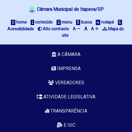
Câmara Municipal de Itapeva/SP
 home
 conteúdo
 menu
 busca
 rodapé
A
Acessibilidade
 Alto contraste
A 
A 
 Mapa do 
site
A CÂMARA
IMPRENSA
VEREADORES
ATIVIDADE LEGISLATIVA
TRANSPARÊNCIA
E-SIC