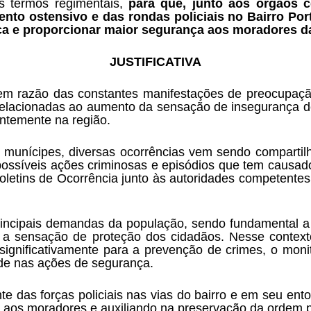
s termos regimentais, 
para que, junto aos órgãos 
nto ostensivo e das rondas policiais no Bairro Port
ica e proporcionar maior segurança aos moradores da
JUSTIFICATIVA
 em razão das constantes manifestações de preocupaçã
 relacionadas ao aumento da sensação de insegurança deco
entemente na região.
unícipes, diversas ocorrências vem sendo compartilh
ossíveis ações criminosas e episódios que tem causado 
 Boletins de Ocorrência junto às autoridades competente
principais demandas da população, sendo fundamental a
ar a sensação de proteção dos cidadãos. Nesse contexto
 significativamente para a prevenção de crimes, o moni
de nas ações de segurança.
e das forças policiais nas vias do bairro e em seu ento
aos moradores e auxiliando na preservação da ordem p