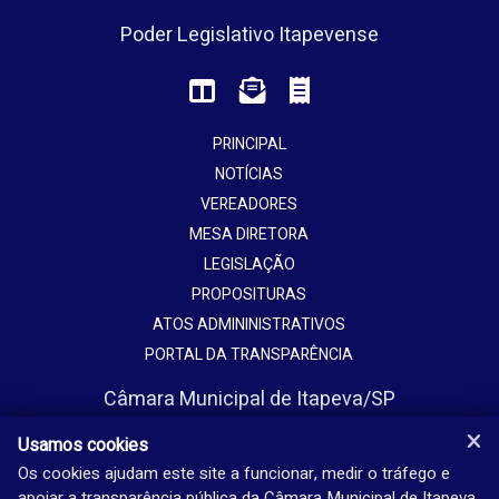
Poder Legislativo Itapevense
PRINCIPAL
NOTÍCIAS
VEREADORES
MESA DIRETORA
LEGISLAÇÃO
PROPOSITURAS
ATOS ADMININISTRATIVOS
PORTAL DA TRANSPARÊNCIA
Câmara Municipal de Itapeva/SP
Avenida Vaticano, 1135
Usamos cookies
Jardim Europa - Itapeva - SP - Brasil
Os cookies ajudam este site a funcionar, medir o tráfego e
apoiar a transparência pública da Câmara Municipal de Itapeva.