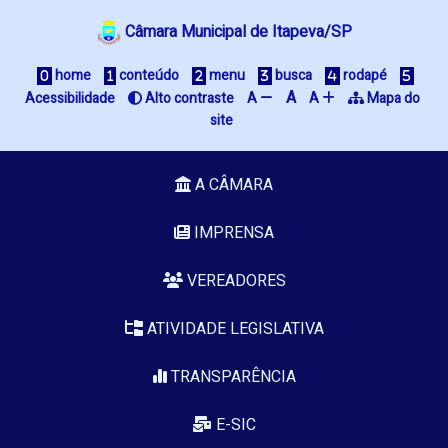
Câmara Municipal de Itapeva/SP
 home
 conteúdo
 menu
 busca
 rodapé
A
Acessibilidade
 Alto contraste
A 
A 
 Mapa do 
site
A CÂMARA
IMPRENSA
VEREADORES
ATIVIDADE LEGISLATIVA
TRANSPARÊNCIA
E-SIC