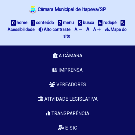
Câmara Municipal de Itapeva/SP
 home
 conteúdo
 menu
 busca
 rodapé
A
Acessibilidade
 Alto contraste
A 
A 
 Mapa do 
site
A CÂMARA
IMPRENSA
VEREADORES
ATIVIDADE LEGISLATIVA
TRANSPARÊNCIA
E-SIC