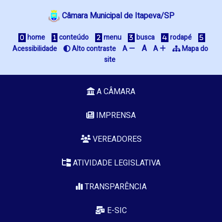
Câmara Municipal de Itapeva/SP
 home
 conteúdo
 menu
 busca
 rodapé
A
Acessibilidade
 Alto contraste
A 
A 
 Mapa do 
site
A CÂMARA
IMPRENSA
VEREADORES
ATIVIDADE LEGISLATIVA
TRANSPARÊNCIA
E-SIC