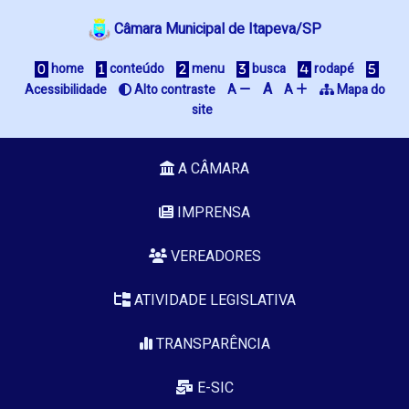
Câmara Municipal de Itapeva/SP
home
conteúdo
menu
busca
rodapé
A
Acessibilidade
Alto contraste
A
A
Mapa do
site
A CÂMARA
IMPRENSA
VEREADORES
ATIVIDADE LEGISLATIVA
TRANSPARÊNCIA
E-SIC