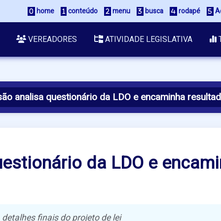
home
conteúdo
menu
busca
rodapé
Ac
VEREADORES
ATIVIDADE LEGISLATIVA
ão analisa questionário da LDO e encaminha resultad
estionário da LDO e encami
detalhes finais do projeto de lei