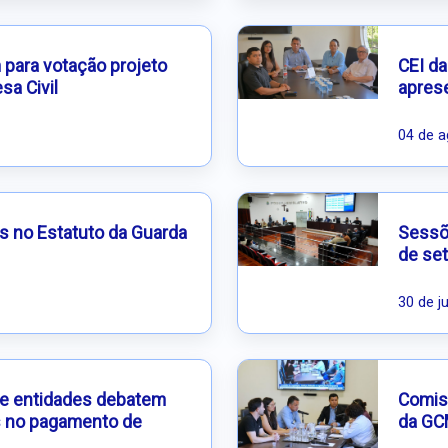
ara votação projeto
CEI da
sa Civil
aprese
04 de a
s no Estatuto da Guarda
Sessõe
de se
30 de j
 e entidades debatem
Comis
 no pagamento de
da GC