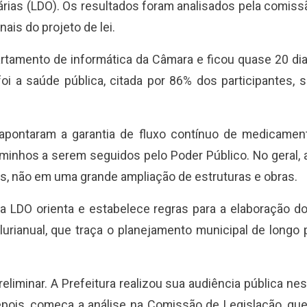
árias (LDO). Os resultados foram analisados pela comiss
nais do projeto de lei.
artamento de informática da Câmara e ficou quase 20 d
foi a saúde pública, citada por 86% dos participantes,
 apontaram a garantia de fluxo contínuo de medicamen
inhos a serem seguidos pelo Poder Público. No geral, 
s, não em uma grande ampliação de estruturas e obras.
 a LDO orienta e estabelece regras para a elaboração d
urianual, que traça o planejamento municipal de longo 
liminar. A Prefeitura realizou sua audiência pública nes
pois, começa a análise na Comissão de Legislação, que,