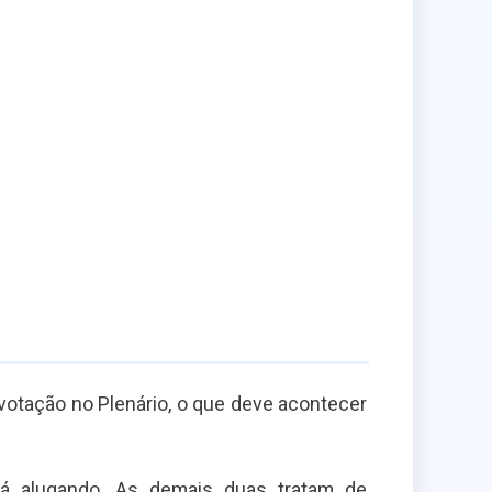
votação no Plenário, o que deve acontecer
tá alugando. As demais duas tratam de