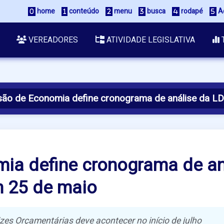
home
conteúdo
menu
busca
rodapé
Ac
VEREADORES
ATIVIDADE LEGISLATIVA
ão de Economia define cronograma de análise da LD
ia define cronograma de an
m 25 de maio
rizes Orçamentárias deve acontecer no início de julho