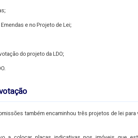
as;
Emendas e no Projeto de Lei;
otação do projeto da LDO;
DO.
 votação
 comissões também encaminhou três projetos de lei para 
vo a colocar placas indicativas nos imóveis que es