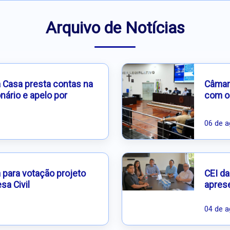
Arquivo de Notícias
a Casa presta contas na
Câmara
nário e apelo por
com o
06 de a
ara votação projeto
CEI da
sa Civil
aprese
04 de a