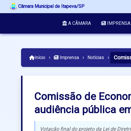
Câmara Municipal de Itapeva/SP
A CÂMARA
IMPRENSA
Comiss
Início
›
Imprensa
›
Notícias
›
Comissão de Econom
audiência pública e
Votação final do projeto da Lei de Diret