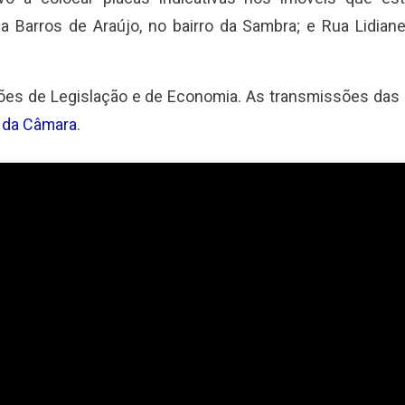
ia Barros de Araújo, no bairro da Sambra; e Rua Lidia
ões de Legislação e de Economia. As transmissões das 
 da Câmara
.