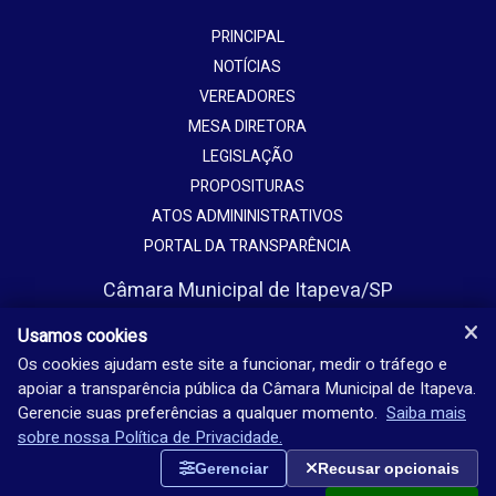
PRINCIPAL
NOTÍCIAS
VEREADORES
MESA DIRETORA
LEGISLAÇÃO
PROPOSITURAS
ATOS ADMININISTRATIVOS
PORTAL DA TRANSPARÊNCIA
Câmara Municipal de Itapeva/SP
Avenida Vaticano, 1135
Usamos cookies
Jardim Europa - Itapeva - SP - Brasil
Os cookies ajudam este site a funcionar, medir o tráfego e
apoiar a transparência pública da Câmara Municipal de Itapeva.
(15) 3524-9200
Gerencie suas preferências a qualquer momento.
Saiba mais
Seg-sex: 08h-18h
sobre nossa Política de Privacidade.
Gerenciar
Recusar opcionais