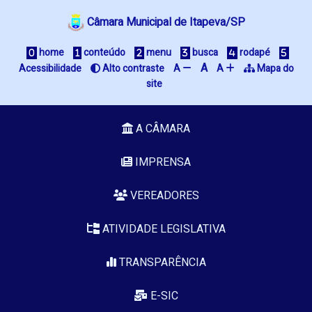
Câmara Municipal de Itapeva/SP
home
conteúdo
menu
busca
rodapé
A
Acessibilidade
Alto contraste
A
A
Mapa do
site
A CÂMARA
IMPRENSA
VEREADORES
ATIVIDADE LEGISLATIVA
TRANSPARÊNCIA
E-SIC