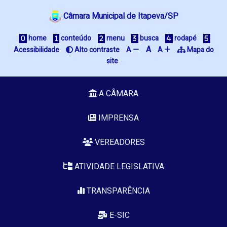
Câmara Municipal de Itapeva/SP
home
conteúdo
menu
busca
rodapé
A
Acessibilidade
Alto contraste
A
A
Mapa do
site
A CÂMARA
IMPRENSA
VEREADORES
ATIVIDADE LEGISLATIVA
TRANSPARÊNCIA
E-SIC