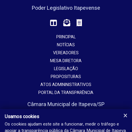
Poder Legislativo Itapevense
PRINCIPAL
NOTÍCIAS
VEREADORES
MESA DIRETORA
LEGISLAÇÃO
PROPOSITURAS
ATOS ADMININISTRATIVOS
PORTAL DA TRANSPARÊNCIA
Câmara Municipal de Itapeva/SP
Avenida Vaticano, 1135
Usamos cookies
Jardim Europa - Itapeva - SP - Brasil
Os cookies ajudam este site a funcionar, medir o tráfego e
apoiar a transparência pública da Câmara Municipal de Itapeva.
(15) 3524-9200