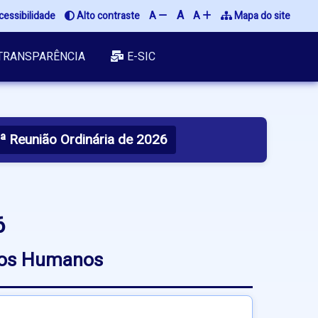
A
essibilidade
Alto contraste
A
A
Mapa do site
TRANSPARÊNCIA
E-SIC
ª Reunião Ordinária de 2026
6
itos Humanos