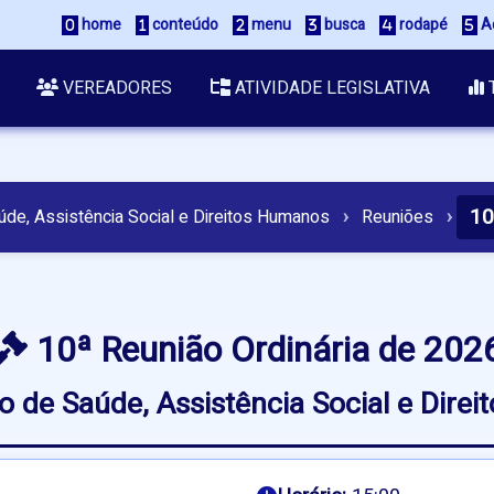
home
conteúdo
menu
busca
rodapé
Ac
VEREADORES
ATIVIDADE LEGISLATIVA
10
úde, Assistência Social e Direitos Humanos
›
Reuniões
›
10ª Reunião Ordinária de 202
 de Saúde, Assistência Social e Dire