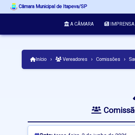
Câmara Municipal de Itapeva/SP
A CÂMARA
IMPRENSA
Início
›
Vereadores
›
Comissões
›
Sa
Comissão