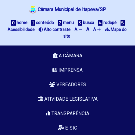
Câmara Municipal de Itapeva/SP
 home
 conteúdo
 menu
 busca
 rodapé
A
Acessibilidade
 Alto contraste
A 
A 
 Mapa do 
site
A CÂMARA
IMPRENSA
VEREADORES
ATIVIDADE LEGISLATIVA
TRANSPARÊNCIA
E-SIC