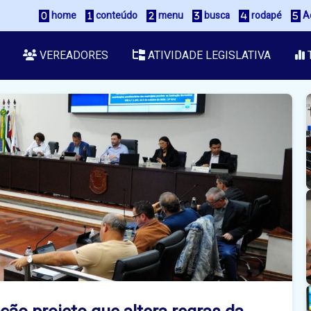
home
conteúdo
menu
busca
rodapé
Ac
VEREADORES
ATIVIDADE LEGISLATIVA