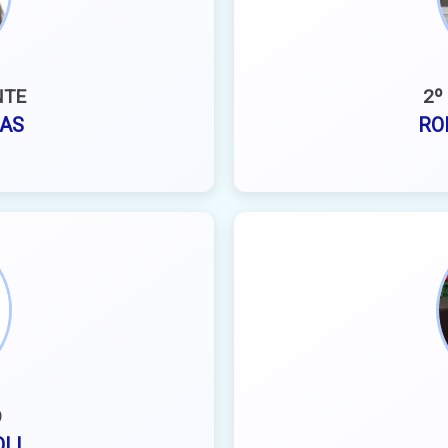
NTE
2º
AS
RO
O
LI