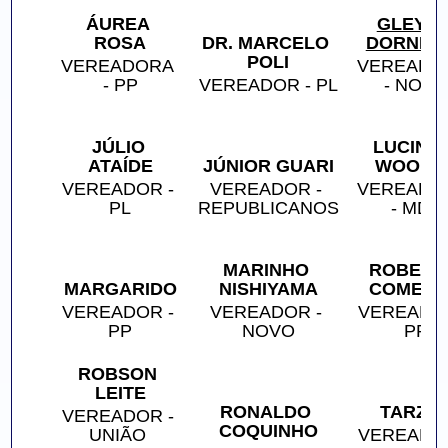
ÁUREA 
GLEYCE
ROSA
DR. MARCELO 
DORNEL
POLI
VEREADORA 
VEREADOR
- PP
VEREADOR - PL
- NOV
JÚLIO 
LUCINHA
ATAÍDE
JÚNIOR GUARI
WOOLC
VEREADOR - 
VEREADOR - 
VEREADOR
PL
REPUBLICANOS
- MDB
MARINHO 
ROBERTO
MARGARIDO
NISHIYAMA
COMER
VEREADOR - 
VEREADOR - 
VEREADOR
PP
NOVO
PP
ROBSON 
LEITE
RONALDO 
TARZA
VEREADOR - 
COQUINHO
UNIÃO 
VEREADOR