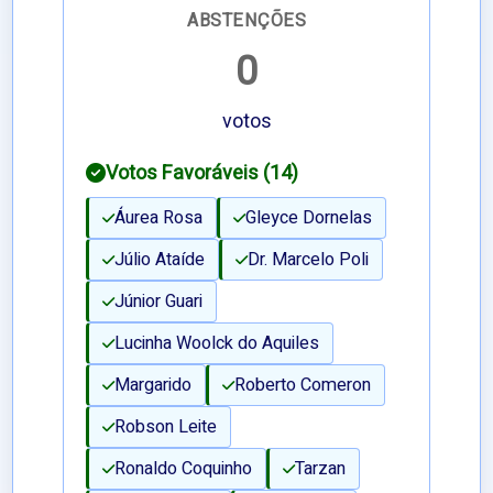
ABSTENÇÕES
0
votos
Votos Favoráveis (14)
Áurea Rosa
Gleyce Dornelas
Júlio Ataíde
Dr. Marcelo Poli
Júnior Guari
Lucinha Woolck do Aquiles
Margarido
Roberto Comeron
Robson Leite
Ronaldo Coquinho
Tarzan