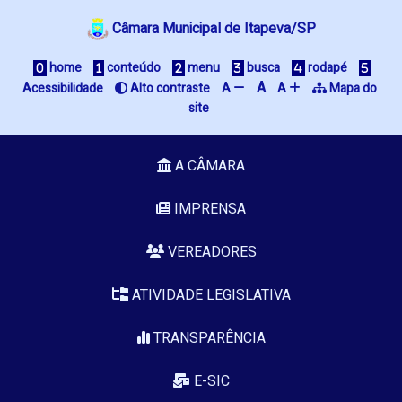
Câmara Municipal de Itapeva/SP
 home
 conteúdo
 menu
 busca
 rodapé
A
Acessibilidade
 Alto contraste
A 
A 
 Mapa do 
site
A CÂMARA
IMPRENSA
VEREADORES
ATIVIDADE LEGISLATIVA
TRANSPARÊNCIA
E-SIC