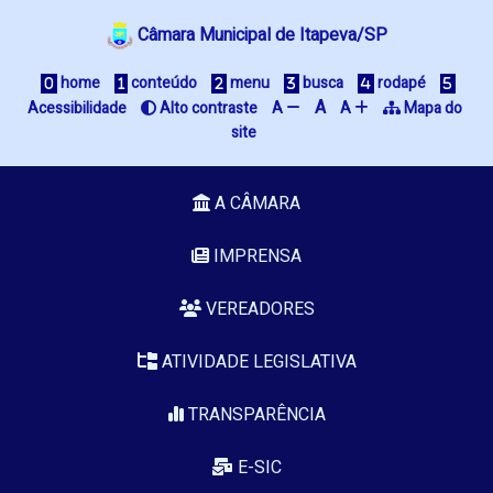
Câmara Municipal de Itapeva/SP
 home
 conteúdo
 menu
 busca
 rodapé
A
Acessibilidade
 Alto contraste
A 
A 
 Mapa do 
site
A CÂMARA
IMPRENSA
VEREADORES
ATIVIDADE LEGISLATIVA
TRANSPARÊNCIA
E-SIC