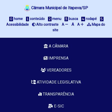
Câmara Municipal de Itapeva/SP
 home
 conteúdo
 menu
 busca
 rodapé
A
Acessibilidade
 Alto contraste
A 
A 
 Mapa do 
site
A CÂMARA
IMPRENSA
VEREADORES
ATIVIDADE LEGISLATIVA
TRANSPARÊNCIA
E-SIC