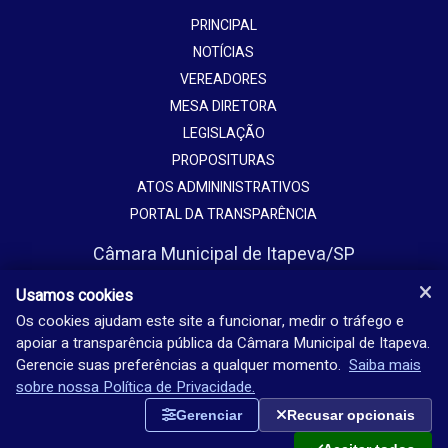
PRINCIPAL
NOTÍCIAS
VEREADORES
MESA DIRETORA
LEGISLAÇÃO
PROPOSITURAS
ATOS ADMININISTRATIVOS
PORTAL DA TRANSPARÊNCIA
Câmara Municipal de Itapeva/SP
Avenida Vaticano, 1135
Usamos cookies
Jardim Europa - Itapeva - SP - Brasil
Os cookies ajudam este site a funcionar, medir o tráfego e
apoiar a transparência pública da Câmara Municipal de Itapeva.
(15) 3524-9200
Gerencie suas preferências a qualquer momento.
Saiba mais
Seg-sex: 08h-18h
sobre nossa Política de Privacidade.
Gerenciar
Recusar opcionais