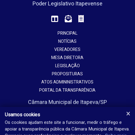
Poder Legislativo Itapevense
PRINCIPAL
NOTÍCIAS
VEREADORES
MESA DIRETORA
LEGISLAÇÃO
PROPOSITURAS
ATOS ADMININISTRATIVOS
PORTAL DA TRANSPARÊNCIA
Câmara Municipal de Itapeva/SP
Avenida Vaticano, 1135
Usamos cookies
Jardim Europa - Itapeva - SP - Brasil
Os cookies ajudam este site a funcionar, medir o tráfego e
apoiar a transparência pública da Câmara Municipal de Itapeva.
(15) 3524-9200