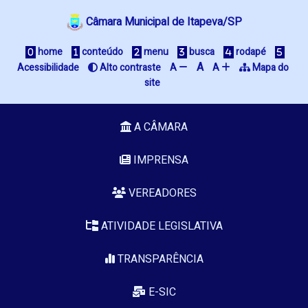
Câmara Municipal de Itapeva/SP
 home
 conteúdo
 menu
 busca
 rodapé
A
Acessibilidade
 Alto contraste
A 
A 
 Mapa do 
site
A CÂMARA
IMPRENSA
VEREADORES
ATIVIDADE LEGISLATIVA
TRANSPARÊNCIA
E-SIC