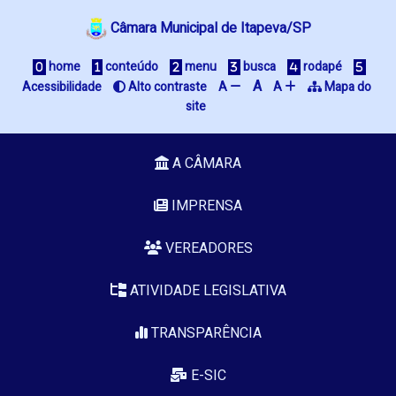
Câmara Municipal de Itapeva/SP
 home
 conteúdo
 menu
 busca
 rodapé
A
Acessibilidade
 Alto contraste
A 
A 
 Mapa do 
site
A CÂMARA
IMPRENSA
VEREADORES
ATIVIDADE LEGISLATIVA
TRANSPARÊNCIA
E-SIC