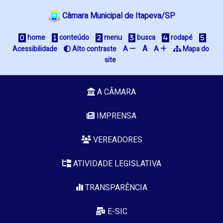
Câmara Municipal de Itapeva/SP
 home
 conteúdo
 menu
 busca
 rodapé
A
Acessibilidade
 Alto contraste
A 
A 
 Mapa do 
site
A CÂMARA
IMPRENSA
VEREADORES
ATIVIDADE LEGISLATIVA
TRANSPARÊNCIA
E-SIC