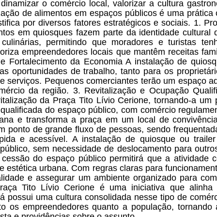
 dinamizar o comércio local, valorizar a cultura gastro
zação de alimentos em espaços públicos é uma prática 
ifica por diversos fatores estratégicos e sociais. 1. 
tos em quiosques fazem parte da identidade cultural 
culinárias, permitindo que moradores e turistas ten
aloriza empreendedores locais que mantêm receitas fami
 Fortalecimento da Economia A instalação de quiosque 
as oportunidades de trabalho, tanto para os proprietár
de serviços. Pequenos comerciantes terão um espaço a
ércio da região. 3. Revitalização e Ocupação Qualif
evitalização da Praça Tito Lívio Cerione, tornando-a um 
qualificada do espaço público, com comércio regulament
na e transforma a praça em um local de convivência
m ponto de grande fluxo de pessoas, sendo frequentada 
da e acessível. A instalação de quiosque ou traile
público, sem necessidade de deslocamento para outros
essão do espaço público permitirá que a atividade co
e estética urbana. Com regras claras para funcionamento,
malidade e assegurar um ambiente organizado para come
raça Tito Lívio Cerione é uma iniciativa que alinha
já possui uma cultura consolidada nesse tipo de comér
nto os empreendedores quanto a população, tornando a
sta e providências sobre o assunto.