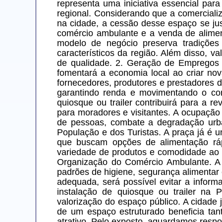
representa uma iniciativa essencial para
regional. Considerando que a comerciali
na cidade, a cessão desse espaço se just
comércio ambulante e a venda de alimen
modelo de negócio preserva tradições 
característicos da região. Além disso, v
de qualidade. 2. Geração de Empregos e
fomentará a economia local ao criar nov
fornecedores, produtores e prestadores 
garantindo renda e movimentando o com
quiosque ou trailer contribuirá para a r
para moradores e visitantes. A ocupação 
de pessoas, combate a degradação urba
População e dos Turistas. A praça já é u
que buscam opções de alimentação rápi
variedade de produtos e comodidade ao 
Organização do Comércio Ambulante. A c
padrões de higiene, segurança alimentar 
adequada, será possível evitar a infor
instalação de quiosque ou trailer na P
valorização do espaço público. A cidade 
de um espaço estruturado beneficia ta
atrativo. Pelo exposto, aguardamos respo