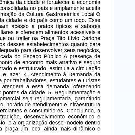
nômica da cidade e fortalecer a economia 
consolidada no país e amplamente aceita 
Promoção da Cultura Gastronômica Local O 
da cidade e do país como um todo. Esse 
ham acesso a pratos típicos e sabores 
liares e oferecem alimentos acessíveis e 
ou trailer na Praça Tito Lívio Cerione 
ios desses estabelecimentos quanto para 
dequado para desenvolver seus negócios, 
icada do Espaço Público A presença de 
ponto de encontro mais atrativo e seguro 
ado e estruturado, estimula a circulação 
 e lazer. 4. Atendimento à Demanda da 
por trabalhadores, estudantes e turistas 
r atenderá a essa demanda, oferecendo 
 pontos da cidade. 5. Regulamentação e 
mercial seja regulamentada, garantindo 
 horário de atendimento e infraestrutura 
rciantes e consumidores. Concluindo, a 
 tradição, desenvolvimento econômico e 
cio, e a organização desse modelo dentro 
 praça um local ainda mais dinâmico e 