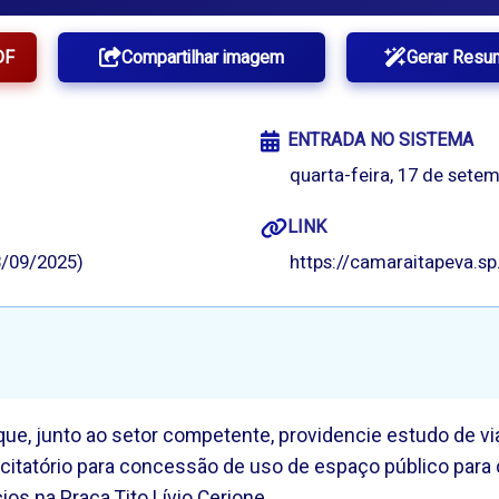
DF
Compartilhar imagem
Gerar Resu
ENTRADA NO SISTEMA
quarta-feira, 17 de setem
LINK
/09/2025)
https://camaraitapeva.s
 que, junto ao setor competente, providencie estudo de vi
 licitatório para concessão de uso de espaço público pa
ios na Praça Tito Lívio Cerione.