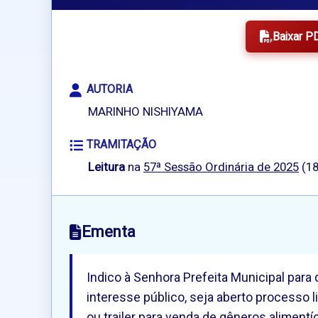
Baixar P
AUTORIA
MARINHO NISHIYAMA
TRAMITAÇÃO
Leitura
na
57ª Sessão Ordinária de 2025
(18
Ementa
Indico à Senhora Prefeita Municipal para
interesse público, seja aberto processo
ou trailer para venda de gêneros alimentíc