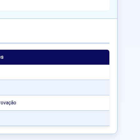
es
rovação