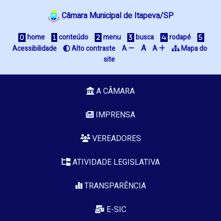
Câmara Municipal de Itapeva/SP
 home
 conteúdo
 menu
 busca
 rodapé
A
Acessibilidade
 Alto contraste
A 
A 
 Mapa do 
site
A CÂMARA
IMPRENSA
VEREADORES
ATIVIDADE LEGISLATIVA
TRANSPARÊNCIA
E-SIC