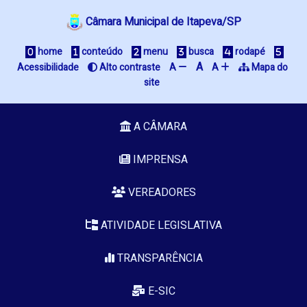
Câmara Municipal de Itapeva/SP
 home
 conteúdo
 menu
 busca
 rodapé
A
Acessibilidade
 Alto contraste
A 
A 
 Mapa do 
site
A CÂMARA
IMPRENSA
VEREADORES
ATIVIDADE LEGISLATIVA
TRANSPARÊNCIA
E-SIC