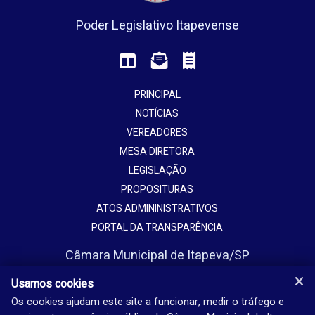
Poder Legislativo Itapevense
PRINCIPAL
NOTÍCIAS
VEREADORES
MESA DIRETORA
LEGISLAÇÃO
PROPOSITURAS
ATOS ADMININISTRATIVOS
PORTAL DA TRANSPARÊNCIA
Câmara Municipal de Itapeva/SP
Avenida Vaticano, 1135
Usamos cookies
Jardim Europa - Itapeva - SP - Brasil
Os cookies ajudam este site a funcionar, medir o tráfego e