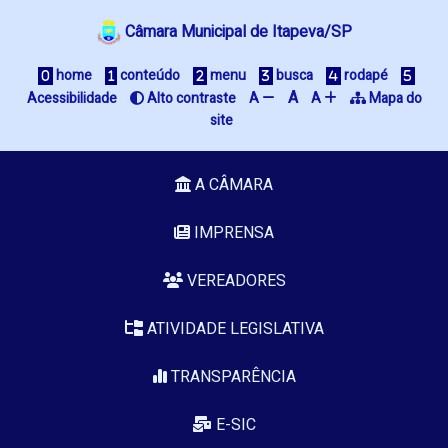
Câmara Municipal de Itapeva/SP
home
conteúdo
menu
busca
rodapé
A
Acessibilidade
Alto contraste
A
A
Mapa do
site
A CÂMARA
IMPRENSA
VEREADORES
ATIVIDADE LEGISLATIVA
TRANSPARÊNCIA
E-SIC