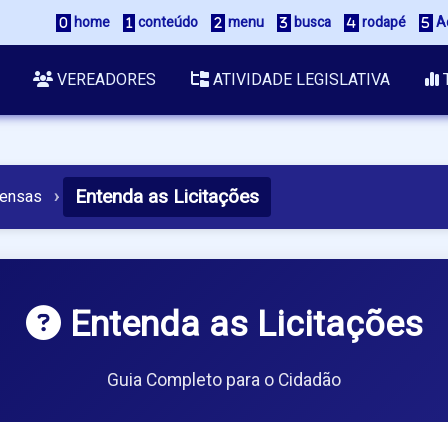
home
conteúdo
menu
busca
rodapé
Ac
VEREADORES
ATIVIDADE LEGISLATIVA
Entenda as Licitações
pensas
›
Entenda as Licitações
Guia Completo para o Cidadão