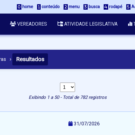
home
conteúdo
menu
busca
rodapé
Ac
VEREADORES
ATIVIDADE LEGISLATIVA
Resultados
ras
›
Exibindo 1 a 50 - Total de 782 registros
31/07/2026