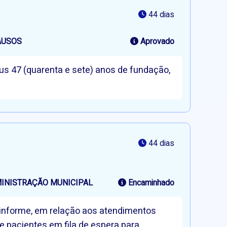
44 dias
AUSOS
Aprovado
us 47 (quarenta e sete) anos de fundação,
44 dias
MINISTRAÇÃO MUNICIPAL
Encaminhado
e informe, em relação aos atendimentos
e pacientes em fila de espera para