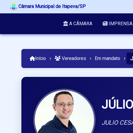
Câmara Municipal de Itapeva/SP
A CÂMARA
IMPRENSA
J
Início
›
Vereadores
›
Em mandato
›
JÚLIO
JULIO CES