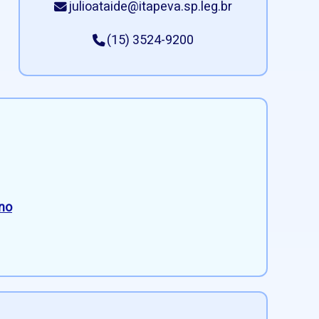
julioataide@itapeva.sp.leg.br
(15) 3524-9200
ano